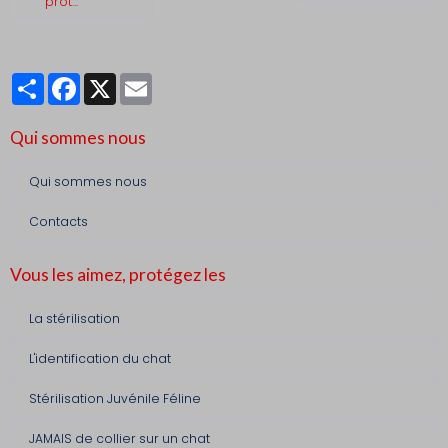
prot...
Partager
Facebook
X
Email
Qui sommes nous
Qui sommes nous
Contacts
Vous les aimez, protégez les
La stérilisation
L'identification du chat
Stérilisation Juvénile Féline
JAMAIS de collier sur un chat