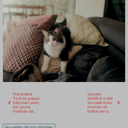
Précédent :
Suivant :
"Tout se passe
SEVERUS a été
très bien avec
accuelli avec
Isis" jeune
maman et
maman de...
fratrie, en a...
Nouvelles de nos adoptés