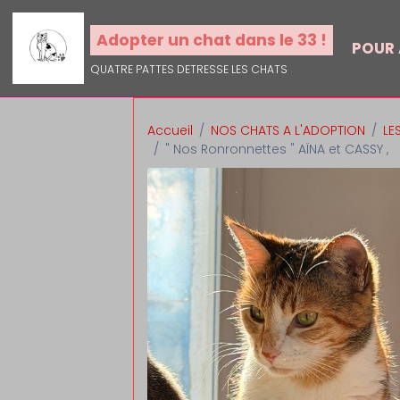
Adopter un chat dans le 33 !
POUR
QUATRE PATTES DETRESSE LES CHATS
Accueil
NOS CHATS A L'ADOPTION
LE
" Nos Ronronnettes " AÏNA et CASSY ,