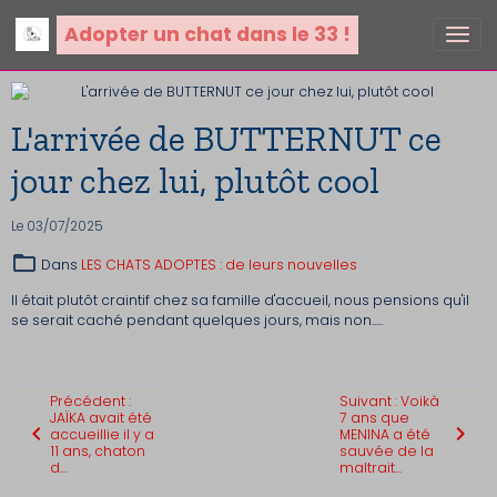
Adopter un chat dans le 33 !
L'arrivée de BUTTERNUT ce
jour chez lui, plutôt cool
Le 03/07/2025
Dans
LES CHATS ADOPTES : de leurs nouvelles
Il était plutôt craintif chez sa famille d'accueil, nous pensions qu'il
se serait caché pendant quelques jours, mais non.....
Précédent :
Suivant : Voikà
JAÏKA avait été
7 ans que
accueillie il y a
MENINA a été
11 ans, chaton
sauvée de la
d...
maltrait...