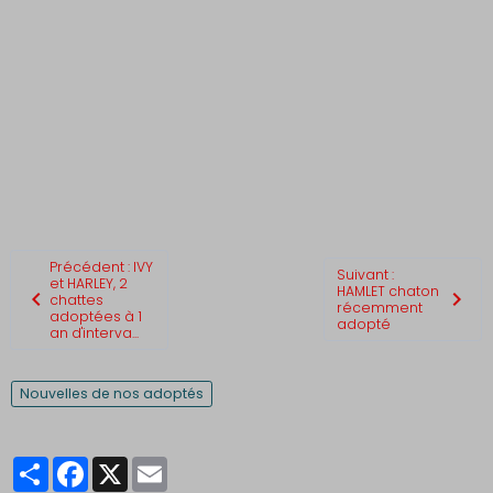
Précédent : IVY
Suivant :
et HARLEY, 2
HAMLET chaton
chattes
récemment
adoptées à 1
adopté
an d'interva...
Nouvelles de nos adoptés
Partager
Facebook
X
Email