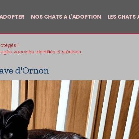
 ADOPTER
NOS CHATS A L'ADOPTION
LES CHATS A
otégés !
gés, vaccinés, identifiés et stérilisés
enave d'Ornon