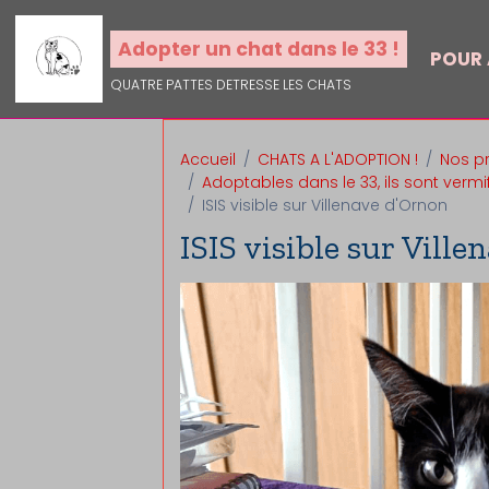
Adopter un chat dans le 33 !
POUR
QUATRE PATTES DETRESSE LES CHATS
Accueil
CHATS A L'ADOPTION !
Nos pr
Adoptables dans le 33, ils sont vermifu
ISIS visible sur Villenave d'Ornon
ISIS visible sur Vill